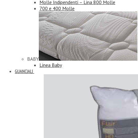
Molle Indipendenti – Lina 800 Molle
700 e 400 Molle
BABY
Linea Baby
GUANCIALI