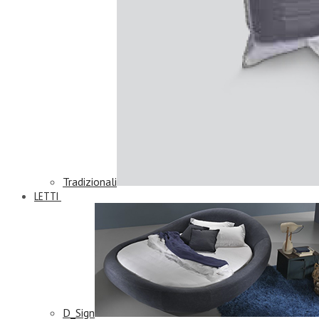
Tradizionali
LETTI
D_Sign