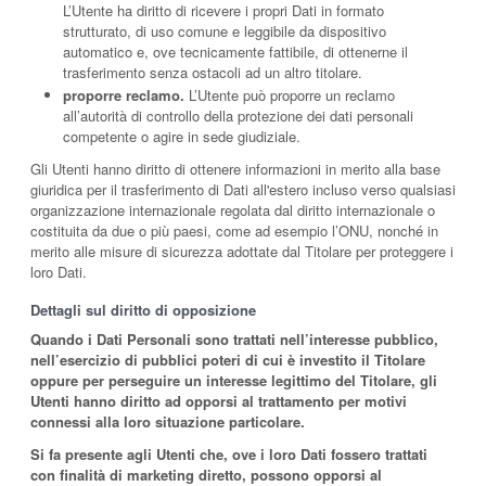
L’Utente ha diritto di ricevere i propri Dati in formato
strutturato, di uso comune e leggibile da dispositivo
automatico e, ove tecnicamente fattibile, di ottenerne il
trasferimento senza ostacoli ad un altro titolare.
proporre reclamo.
L’Utente può proporre un reclamo
all’autorità di controllo della protezione dei dati personali
competente o agire in sede giudiziale.
Gli Utenti hanno diritto di ottenere informazioni in merito alla base
giuridica per il trasferimento di Dati all'estero incluso verso qualsiasi
organizzazione internazionale regolata dal diritto internazionale o
costituita da due o più paesi, come ad esempio l’ONU, nonché in
merito alle misure di sicurezza adottate dal Titolare per proteggere i
loro Dati.
Dettagli sul diritto di opposizione
Quando i Dati Personali sono trattati nell’interesse pubblico,
nell’esercizio di pubblici poteri di cui è investito il Titolare
oppure per perseguire un interesse legittimo del Titolare, gli
Utenti hanno diritto ad opporsi al trattamento per motivi
connessi alla loro situazione particolare.
Si fa presente agli Utenti che, ove i loro Dati fossero trattati
con finalità di marketing diretto, possono opporsi al